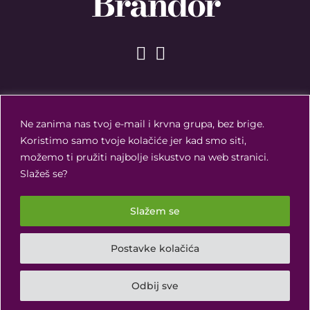
Brandor
Ne zanima nas tvoj e-mail i krvna grupa, bez brige.
Koristimo samo tvoje kolačiće jer kad smo siti,
možemo ti pružiti najbolje iskustvo na web stranici.
Slažeš se?
Slažem se
Brandor ©
2026
Postavke kolačića
Pravila privatnosti
I
Opće informacije
I
Kontakt
Odbij sve