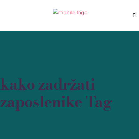
kako zadržati
zaposlenike Tag