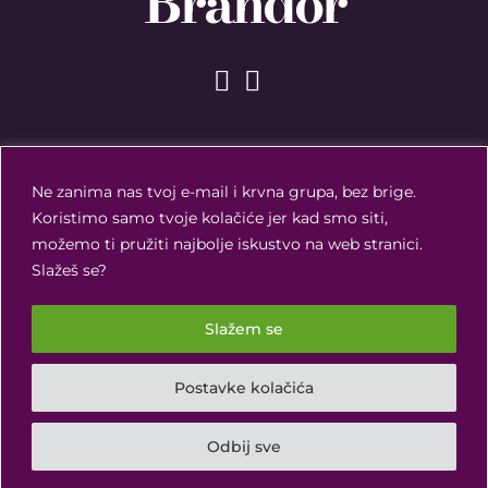
Brandor
Ne zanima nas tvoj e-mail i krvna grupa, bez brige.
Koristimo samo tvoje kolačiće jer kad smo siti,
možemo ti pružiti najbolje iskustvo na web stranici.
Slažeš se?
Slažem se
Brandor ©
2026
Postavke kolačića
Pravila privatnosti
I
Opće informacije
I
Kontakt
Odbij sve