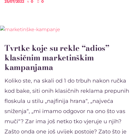
25/07/2022
0
0
Tvrtke koje su rekle “adios”
klasičnim marketinškim
kampanjama
Koliko ste, na skali od 1 do trbuh nakon ručka
kod bake, siti onih klasičnih reklama prepunih
floskula u stilu „najfinija hrana“, „najveća
sniženja“, „mi imamo odgovor na ono što vas
muči“? Zar ima još netko tko vjeruje u njih?
Zašto onda one još uvijek postoje? Zato što je