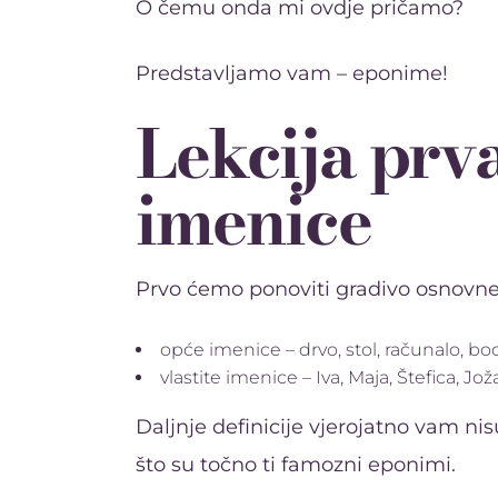
O čemu onda mi ovdje pričamo?
Predstavljamo vam – eponime!
Lekcija prv
imenice
Prvo ćemo ponoviti gradivo osnovne
opće imenice – drvo, stol, računalo, boca,
vlastite imenice – Iva, Maja, Štefica, Jož
Daljnje definicije vjerojatno vam nis
što su točno ti famozni eponimi.