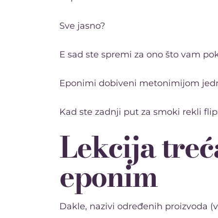
Sve jasno?
E sad ste spremi za ono što vam po
Eponimi dobiveni metonimijom jedn
Kad ste zadnji put za smoki rekli fl
Lekcija tre
eponim
Dakle, nazivi određenih proizvoda (v