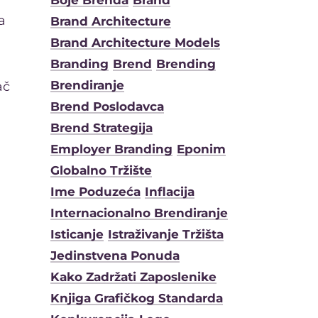
Boje Brenda
Brand
a
Brand Architecture
Brand Architecture Models
Branding
Brend
Brending
Brendiranje
ač
Brend Poslodavca
Brend Strategija
Employer Branding
Eponim
Globalno Tržište
Ime Poduzeća
Inflacija
Internacionalno Brendiranje
.
Isticanje
Istraživanje Tržišta
Jedinstvena Ponuda
Kako Zadržati Zaposlenike
Knjiga Grafičkog Standarda