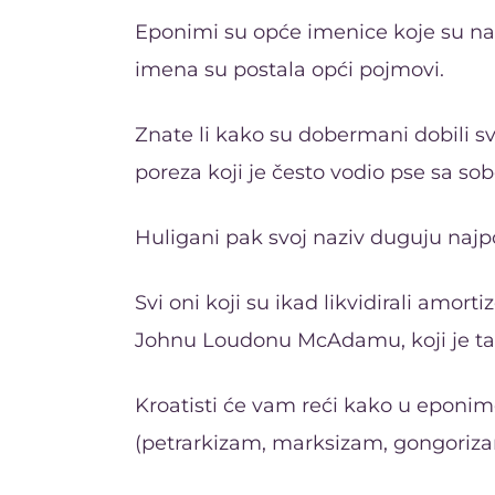
Eponimi su opće imenice koje su nast
imena su postala opći pojmovi.
Znate li kako su dobermani dobili s
poreza koji je često vodio pse sa sob
Huligani pak svoj naziv duguju najp
Svi oni koji su ikad likvidirali amo
Johnu Loudonu McAdamu, koji je takve
Kroatisti će vam reći kako u eponim
(petrarkizam, marksizam, gongorizam) 