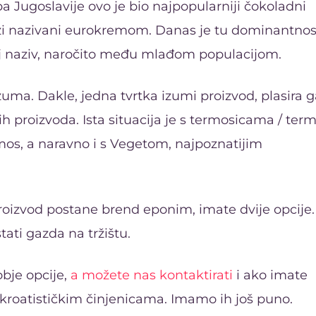
Jugoslavije ovo je bio najpopularniji čokoladni
azi nazivani eurokremom. Danas je tu dominantnos
aj naziv, naročito među mlađom populacijom.
 izuma. Dakle, jedna tvrtka izumi proizvod, plasira 
ih proizvoda. Ista situacija je s termosicama / ter
mos, a naravno i s Vegetom, najpoznatijim
izvod postane brend eponim, imate dvije opcije. I
stati gazda na tržištu.
bje opcije,
a možete nas kontaktirati
i ako imate
kroatističkim činjenicama. Imamo ih još puno.