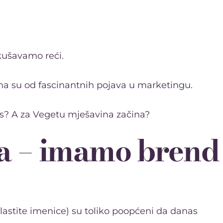
kušavamo reći.
a su od fascinantnih pojava u marketingu.
ips? A za Vegetu mješavina začina?
ća – imamo brend
lastite imenice) su toliko poopćeni da danas