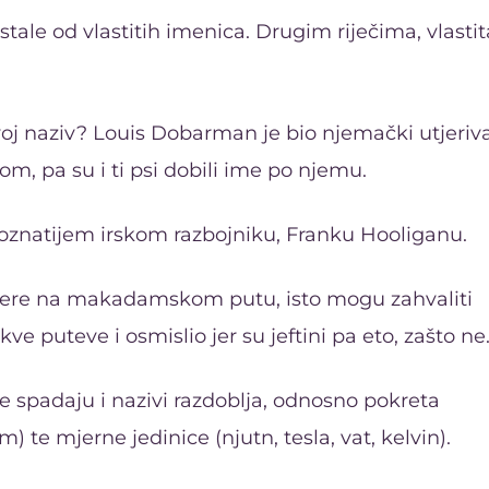
ale od vlastitih imenica. Drugim riječima, vlastit
voj naziv? Louis Dobarman je bio njemački utjeriv
om, pa su i ti psi dobili ime po njemu.
oznatijem irskom razbojniku, Franku Hooliganu.
rtizere na makadamskom putu, isto mogu zahvaliti
 puteve i osmislio jer su jeftini pa eto, zašto ne
e spadaju i nazivi razdoblja, odnosno pokreta
te mjerne jedinice (njutn, tesla, vat, kelvin).