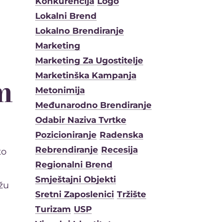
Konkurencija
Logo
Lokalni Brend
Lokalno Brendiranje
Marketing
Marketing Za Ugostitelje
m
Marketinška Kampanja
Metonimija
Međunarodno Brendiranje
Odabir Naziva Tvrtke
Pozicioniranje
Radenska
Rebrendiranje
Recesija
to
Regionalni Brend
Smještajni Objekti
žu
Sretni Zaposlenici
Tržište
Turizam
USP