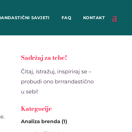
RANDASTIČNI SAVJETI
FAQ
KONTAKT
Sadržaj za tebe!
Čitaj, istražuj, inspiriraj se –
probudi ono brrrandastično
u sebi!
Kategorije
e.
Analiza brenda
(1)