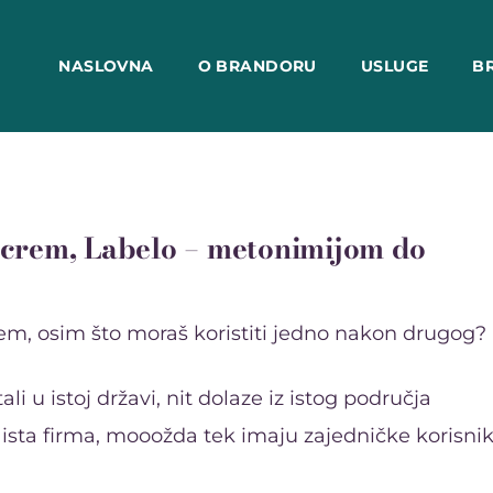
NASLOVNA
O BRANDORU
USLUGE
B
crem, Labelo – metonimijom do
em, osim što moraš koristiti jedno nakon drugog?
i u istoj državi, nit dolaze iz istog područja
 ista firma, mooožda tek imaju zajedničke korisnik