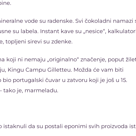
pine.
ineralne vode su radenske. Svi čokoladni namazi 
usne su labela. Instant kave su „nesice“, kalkulator
, topljeni sirevi su zdenke.
 koji ni nemaju „originalno“ značenje, poput žilet
lju, Kingu Campu Gilletteu. Možda će vam biti
bio portugalski čuvar u zatvoru koji je još u 15.
– tako je, marmeladu.
 istaknuli da su postali eponimi svih proizvoda is