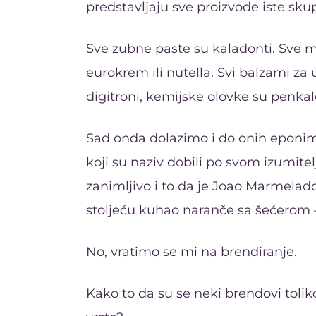
predstavljaju sve proizvode iste sku
Sve zubne paste su kaladonti. Sve m
eurokrem ili nutella. Svi balzami za 
digitroni, kemijske olovke su penkale
Sad onda dolazimo i do onih eponima
koji su naziv dobili po svom izumite
zanimljivo i to da je Joao Marmelado 
stoljeću kuhao naranče sa šećerom 
No, vratimo se mi na brendiranje.
Kako to da su se neki brendovi toliko