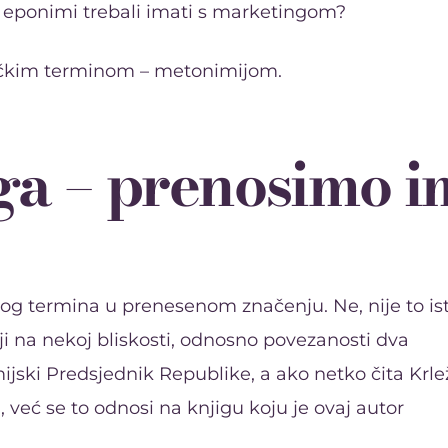
e eponimi trebali imati s marketingom?
tičkim terminom – metonimijom.
ga – prenosimo i
og termina u prenesenom značenju. Ne, nije to is
ji na nekoj bliskosti, odnosno povezanosti dva
jski Predsjednik Republike, a ako netko čita Krle
j, već se to odnosi na knjigu koju je ovaj autor