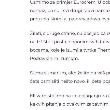
Uzmimo za primjer Eurocrem. U doba 
namaz, pa su i svi drugi takvi nam
preuzela Nutella, pa prevladava ov
Žileti, s druge strane, su posljedica
na tržište i postaje eponim svih takv
bocama, koje je izumila tvrtka Ther
Podravkinim izumom.
Suma sumarum, ako želite da vaš pro
ćete osmisliti nešto novo, ili ćete po
Mi vam stojimo na raspolaganju za o
kakvih pitanja o ovakvim zabavnim 