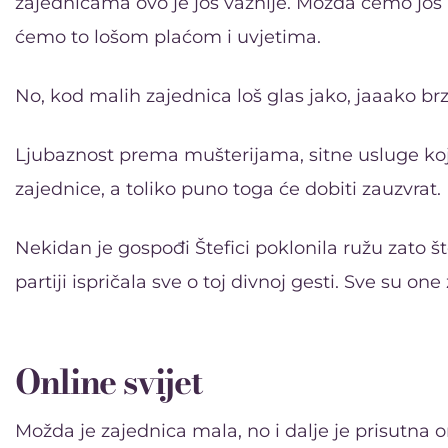
zajednicama ovo je još važnije. Možda ćemo još 
ćemo to lošom plaćom i uvjetima.
No, kod malih zajednica loš glas jako, jaaako brz
Ljubaznost prema mušterijama, sitne usluge koj
zajednice, a toliko puno toga će dobiti zauzvrat.
Nekidan je gospođi Štefici poklonila ružu zato što
partiji ispričala sve o toj divnoj gesti. Sve su 
Online svijet
Možda je zajednica mala, no i dalje je prisutna o