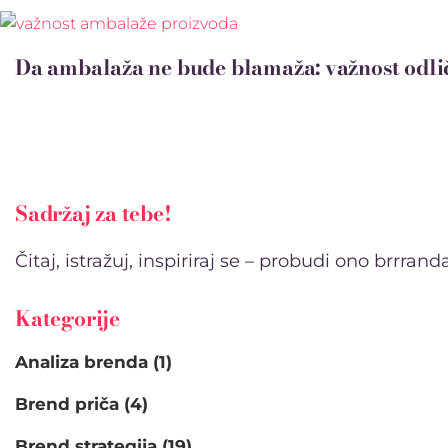
Da ambalaža ne bude blamaža: važnost odli
Sadržaj za tebe!
Čitaj, istražuj, inspiriraj se – probudi ono brrrand
Kategorije
Analiza brenda
(1)
Brend priča
(4)
Brend strategija
(19)