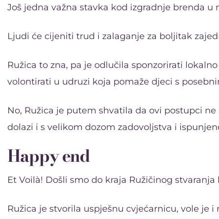
Još jedna važna stavka kod izgradnje brenda u mal
Ljudi će cijeniti trud i zalaganje za boljitak zaj
Ružica to zna, pa je odlučila sponzorirati lokal
volontirati u udruzi koja pomaže djeci s poseb
No, Ružica je putem shvatila da ovi postupci 
dolazi i s velikom dozom zadovoljstva i ispunjeno
Happy end
Et Voilà! Došli smo do kraja Ružičinog stvaranja
Ružica je stvorila uspješnu cvjećarnicu, vole je i 