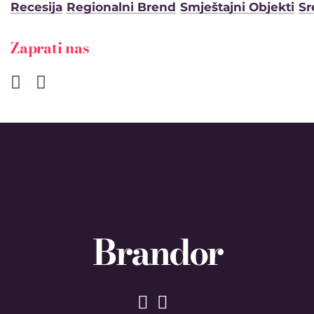
Recesija
Regionalni Brend
Smještajni Objekti
Sr
Zaprati nas
Brandor