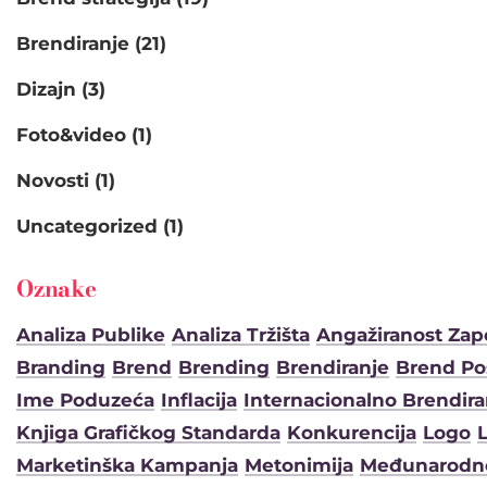
Brendiranje
(21)
Dizajn
(3)
Foto&video
(1)
Novosti
(1)
Uncategorized
(1)
Oznake
Analiza Publike
Analiza Tržišta
Angažiranost Zap
Branding
Brend
Brending
Brendiranje
Brend Po
Ime Poduzeća
Inflacija
Internacionalno Brendira
Knjiga Grafičkog Standarda
Konkurencija
Logo
Marketinška Kampanja
Metonimija
Međunarodno