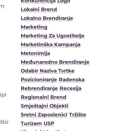
Konkurencija
Logo
im
Lokalni Brend
Lokalno Brendiranje
Marketing
Marketing Za Ugostitelje
Marketinška Kampanja
Metonimija
Međunarodno Brendiranje
Odabir Naziva Tvrtke
Pozicioniranje
Radenska
Rebrendiranje
Recesija
ipi
Regionalni Brend
Smještajni Objekti
Sretni Zaposlenici
Tržište
ešto
Turizam
USP