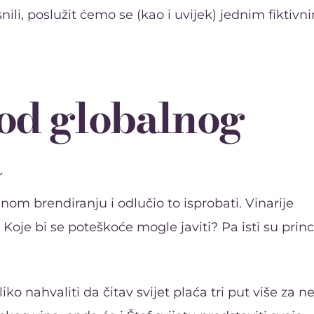
ili, poslužit ćemo se (kao i uvijek) jednim fiktivn
od globalnog
a
nom brendiranju i odlučio to isprobati. Vinarije
Koje bi se poteškoće mogle javiti? Pa isti su princ
ko nahvaliti da čitav svijet plaća tri put više za n