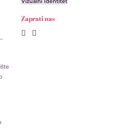
Vizualni Identitet
Zaprati nas
 –
ište
o
e