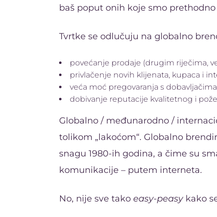
baš poput onih koje smo prethodno 
Tvrtke se odlučuju na globalno bren
povećanje prodaje (drugim riječima, v
privlačenje novih klijenata, kupaca i i
veća moć pregovaranja s dobavljačima 
dobivanje reputacije kvalitetnog i pož
Globalno / međunarodno / internacio
tolikom „lakoćom“. Globalno brendira
snagu 1980-ih godina, a čime su sm
komunikacije – putem interneta.
No, nije sve tako
easy-peasy
kako se