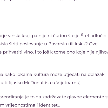
e vinski kraj, pa nije ni čudno što je Štef odlučio
isla širiti poslovanje u Bavarsku ili Irsku? Ove
prihvatiti vino, i to još k tome ono koje nije njiho
ga kako lokalna kultura može utjecati na dolazak
enuti fijasko McDonaldsa u Vijetnamu).
brendiranja je to da zadržavate glavne elemente 
im vrijednostima i identitetu.