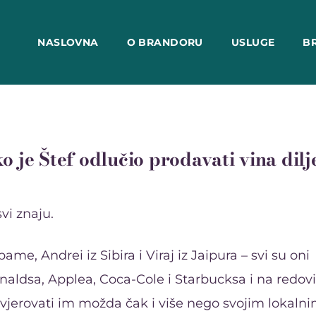
NASLOVNA
O BRANDORU
USLUGE
B
o je Štef odlučio prodavati vina dil
vi znaju.
ame, Andrei iz Sibira i Viraj iz Jaipura – svi su oni
ldsa, Applea, Coca-Cole i Starbucksa i na redovi
 vjerovati im možda čak i više nego svojim lokaln