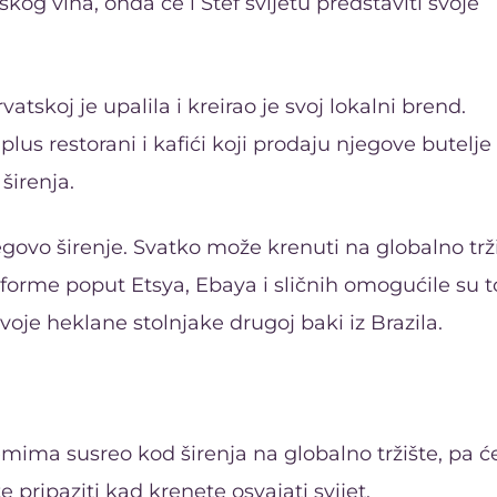
skog vina, onda će i Štef svijetu predstaviti svoje
tskoj je upalila i kreirao je svoj lokalni brend.
plus restorani i kafići koji prodaju njegove butelje
širenja.
egovo širenje. Svatko može krenuti na globalno trž
tforme poput Etsya, Ebaya i sličnih omogućile su t
oje heklane stolnjake drugoj baki iz Brazila.
emima susreo kod širenja na globalno tržište, pa ć
 pripaziti kad krenete osvajati svijet.