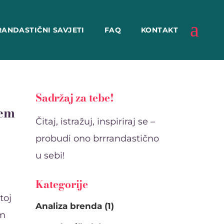
RANDASTIČNI SAVJETI
FAQ
KONTAKT
Sadržaj za tebe!
jem
Čitaj, istražuj, inspiriraj se –
probudi ono brrrandastično
u sebi!
Kategorije
toj
Analiza brenda
(1)
im