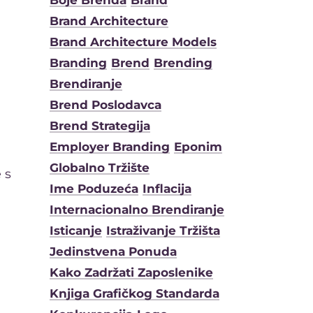
Boje Brenda
Brand
Brand Architecture
Brand Architecture Models
Branding
Brend
Brending
Brendiranje
Brend Poslodavca
Brend Strategija
Employer Branding
Eponim
Globalno Tržište
 s
Ime Poduzeća
Inflacija
Internacionalno Brendiranje
Isticanje
Istraživanje Tržišta
Jedinstvena Ponuda
Kako Zadržati Zaposlenike
Knjiga Grafičkog Standarda