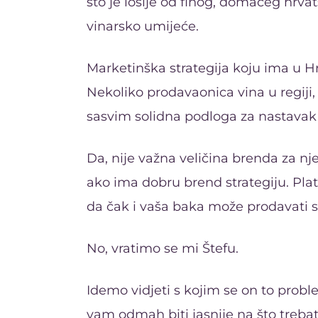
što je lošije od finog, domaćeg hrvat
vinarsko umijeće.
Marketinška strategija koju ima u Hrva
Nekoliko prodavaonica vina u regiji, 
sasvim solidna podloga za nastavak 
Da, nije važna veličina brenda za nj
ako ima dobru brend strategiju. Pla
da čak i vaša baka može prodavati sv
No, vratimo se mi Štefu.
Idemo vidjeti s kojim se on to probl
vam odmah biti jasnije na što trebate